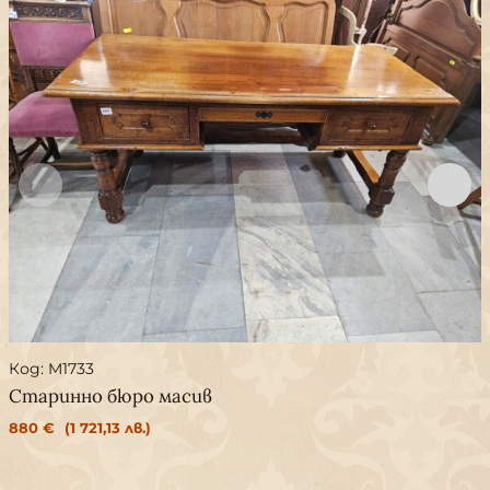
Код: M1733
Старинно бюро масив
880
€
(1 721,13 лв.)