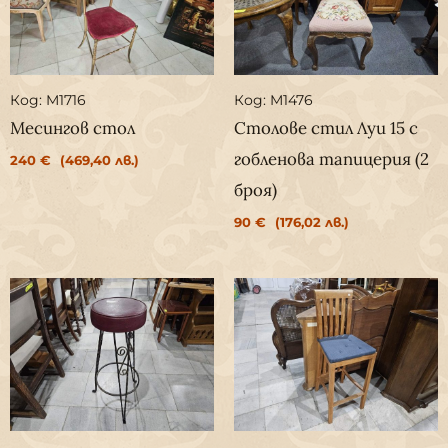
Код: M1716
Код: M1476
Месингов стол
Столове стил Луи 15 с
гобленова тапицерия (2
240
€
(469,40 лв.)
броя)
90
€
(176,02 лв.)