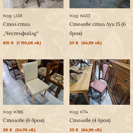
Код: L138
Код: K433
Стол стил
Столове стил Луи 15 (6
„Честъфийлд“
броя)
610
€
(1 193,06 лв.)
33
€
(64,99 лв.)
Код: K186
Код: K74
Столове (6 броя)
Столове (4 броя)
28
€
(54,76 лв.)
33
€
(64,99 лв.)