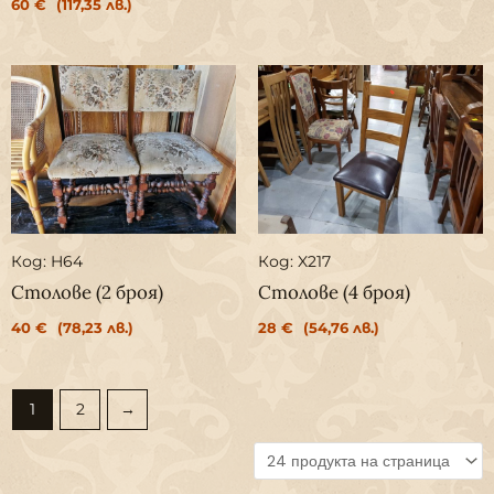
60
€
(117,35 лв.)
Код: H64
Код: X217
Столове (2 броя)
Столове (4 броя)
40
€
(78,23 лв.)
28
€
(54,76 лв.)
1
2
→