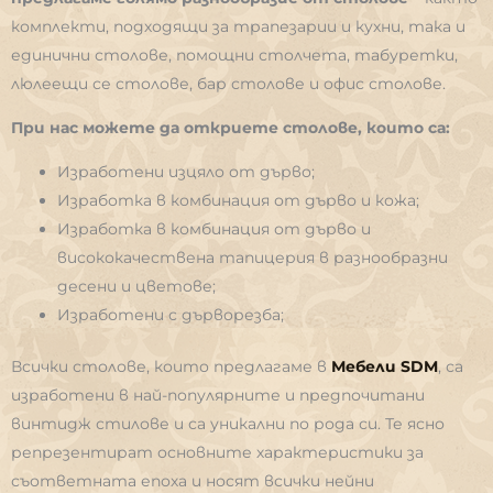
комплекти, подходящи за трапезарии и кухни, така и
единични столове, помощни столчета, табуретки,
люлеещи се столове, бар столове и офис столове.
При нас можете да откриете столове, които са:
Изработени изцяло от дърво;
Изработка в комбинация от дърво и кожа;
Изработка в комбинация от дърво и
висококачествена тапицерия в разнообразни
десени и цветове;
Изработени с дърворезба;
Всички столове, които предлагаме в
Мебели
SDM
, са
изработени в най-популярните и предпочитани
винтидж стилове и са уникални по рода си. Те ясно
репрезентират основните характеристики за
съответната епоха и носят всички нейни