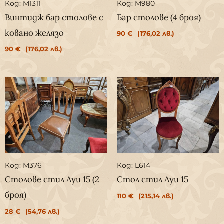
Код: M1311
Код: M980
Винтидж бар столове с
Бар столове (4 броя)
ковано желязо
90
€
(176,02 лв.)
90
€
(176,02 лв.)
Код: М376
Код: L614
Столове стил Луи 15 (2
Стол стил Луи 15
броя)
110
€
(215,14 лв.)
28
€
(54,76 лв.)