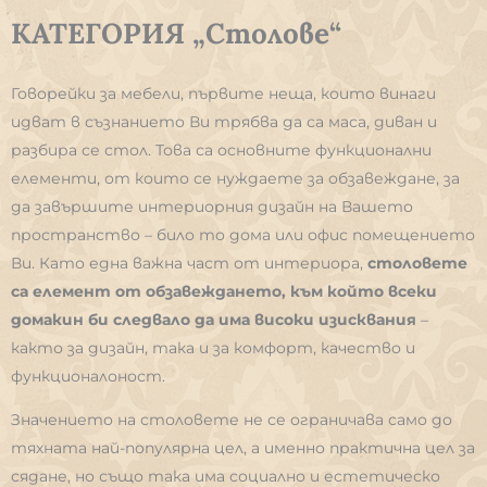
КАТЕГОРИЯ „Столове“
Говорейки за мебели, първите неща, които винаги
идват в съзнанието Ви трябва да са маса, диван и
разбира се стол. Това са основните функционални
елементи, от които се нуждаете за обзавеждане, за
да завършите интериорния дизайн на Вашето
пространство – било то дома или офис помещението
Ви. Като една важна част от интериора,
столовете
са елемент от обзавеждането, към който всеки
домакин би следвало да има високи изисквания
–
както за дизайн, така и за комфорт, качество и
функционалоност.
Значението на столовете не се ограничава само до
тяхната най-популярна цел, а именно практична цел за
сядане, но също така има социално и естетическо