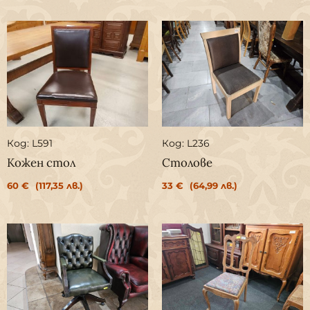
Код: L591
Код: L236
Кожен стол
Столове
60
€
(117,35 лв.)
33
€
(64,99 лв.)