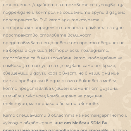
отношение. Дизайнът на столовете се използва и за
подреждане и контрол на социалните групи в дадено
пространство. Тъй като архитектурата и
интериорът определят сцената и рамката на едно
пространство, столовете всъщност
представляват нещо повече от просто обединение
на форма и функция. Исторически погледнато,
столовете са били използвани като изобразяване на
символи за статус и са използвани само от крале,
свещеници и други хора с власт, но в наши дни ние
сме ги превърнали в една много обикновена мебел,
която представлява изящен елемент от дизайна,
излъчващ лукс чрез комбиниране на различни
текстури, материали и богати цветове.
Като специалисти в областта на нестандартното и
луксозно обзавеждане,
ние
от Мебели
SDM
Ви
предлагаме голямо разнообразие от столове
– както