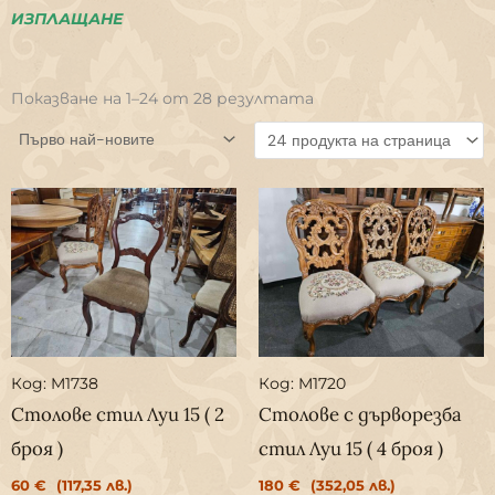
ИЗПЛАЩАНЕ
Sorted
by
Показване на 1–24 от 28 резултата
latest
Код: M1738
Код: M1720
Столове стил Луи 15 ( 2
Столове с дърворезба
броя )
стил Луи 15 ( 4 броя )
60
€
(117,35 лв.)
180
€
(352,05 лв.)