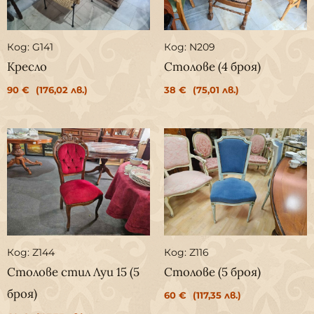
Код: G141
Код: N209
Кресло
Столове (4 броя)
90
€
(176,02 лв.)
38
€
(75,01 лв.)
Код: Z144
Код: Z116
Столове стил Луи 15 (5
Столове (5 броя)
броя)
60
€
(117,35 лв.)