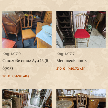
Код: M1719
Код: M1717
Столове стил Луи 15 (6
Месингов стол
броя)
210
€
(410,72 лв.)
28
€
(54,76 лв.)