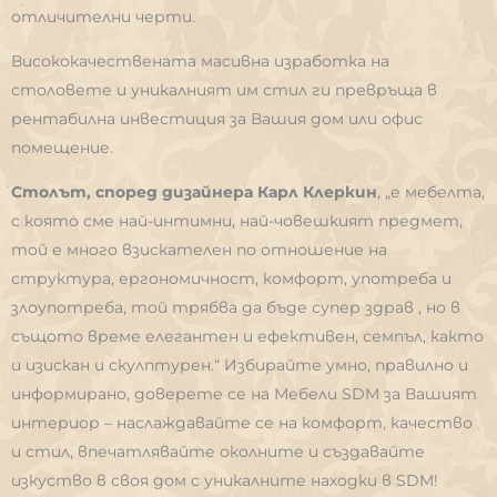
отличителни черти.
Висококачествената масивна изработка на
столовете и уникалният им стил ги превръща в
рентабилна инвестиция за Вашия дом или офис
помещение.
Столът, според дизайнера Карл Клеркин
, „е мебелта,
с която сме най-интимни, най-човешкият предмет,
той е много взискателен по отношение на
структура, ергономичност, комфорт, употреба и
злоупотреба, той трябва да бъде супер здрав , но в
същото време елегантен и ефективен, семпъл, както
и изискан и скулптурен.“ Избирайте умно, правилно и
информирано, доверете се на Мебели SDM за Вашият
интериор – наслаждавайте се на комфорт, качество
и стил, впечатлявайте околните и създавайте
изкуство в своя дом с уникалните находки в SDM!