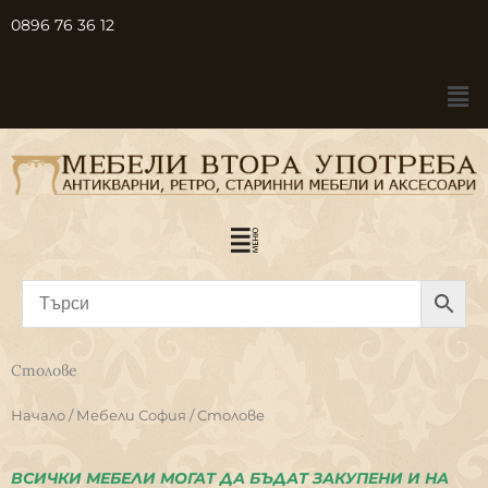
Skip
0896 76 36 12
to
content
Me
Menu
Столове
Начало
/
Мебели София
/ Столове
ВСИЧКИ МЕБЕЛИ МОГАТ ДА БЪДАТ ЗАКУПЕНИ И НА