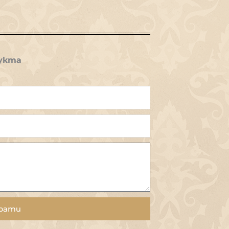
укта
рати