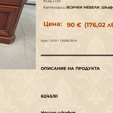
КОД
L734
Категории
ВСИЧКИ МЕБЕЛИ
,
Шкаф
Цена:
90
€
(176,02 лв
Курс: 1 EUR = 1.95583 BGN
ОПИСАНИЕ НА ПРОДУКТА
62/45/61
Нощно шкафче