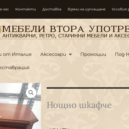
а нас
Контакти
Доставка
Вземи на изплащане
Условия 
и от Италия
Аксесоари
Промоции
Под 
еставрация
Нощно шкафче