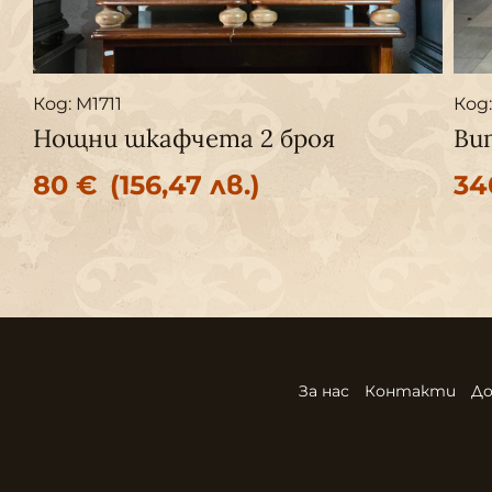
Код: M1711
Код:
Нощни шкафчета 2 броя
Ви
80
€
(156,47 лв.)
3
За нас
Контакти
До