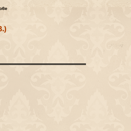
ове
.)