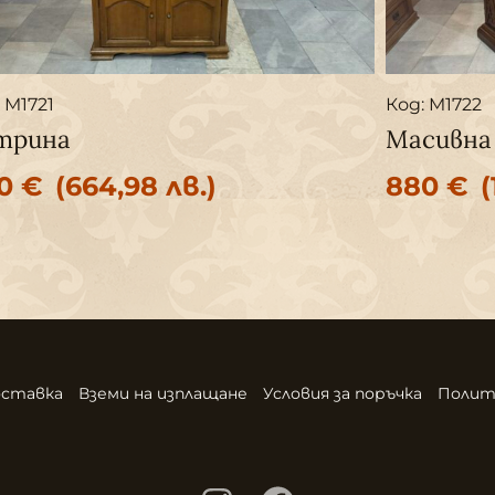
 M1721
Код: M1722
трина
Масивна
40
€
(664,98 лв.)
880
€
(
ставка
Вземи на изплащане
Условия за поръчка
Полит