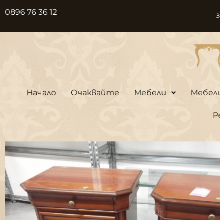
Skip
0896 76 36 12
З
to
content
Начало
Очаквайте
Мебели
Мебел
Р