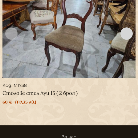
Код: M1738
Столове стил Луи 15 ( 2 броя )
60
€
(117,35 лв.)
За нас