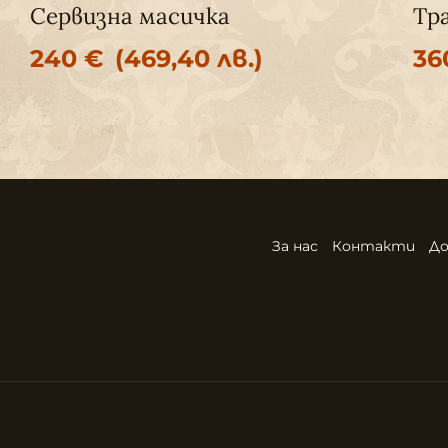
Сервизна масичка
Тр
240
€
(469,40 лв.)
3
За нас
Контакти
До