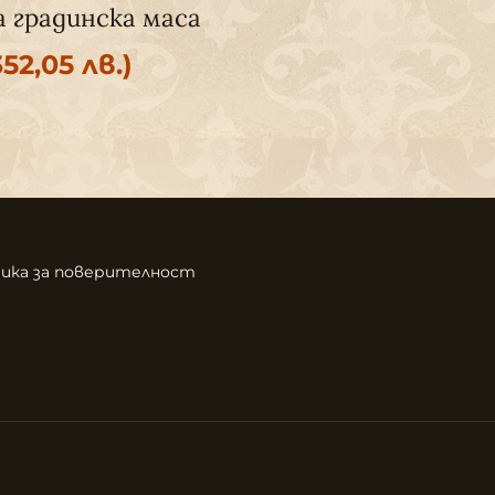
 градинска маса
Сгъваем гради
352,05 лв.)
360
€
(704,1
ика за поверителност