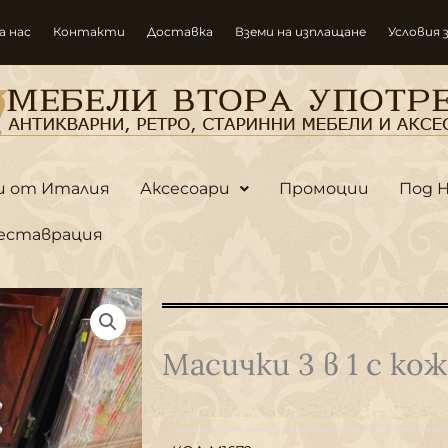
а нас
Контакти
Доставка
Вземи на изплащане
Условия 
и от Италия
Аксесоари
Промоции
Под 
еставрация
Масички 3 в 1 с кож