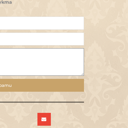
укта
рати