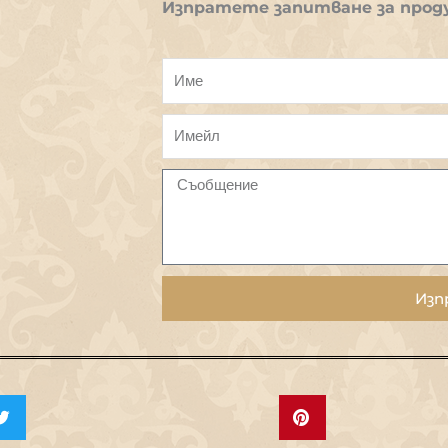
Изпратете запитване за прод
Изп