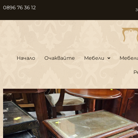
Skip
0896 76 36 12
З
to
content
Начало
Очаквайте
Мебели
Мебел
Р