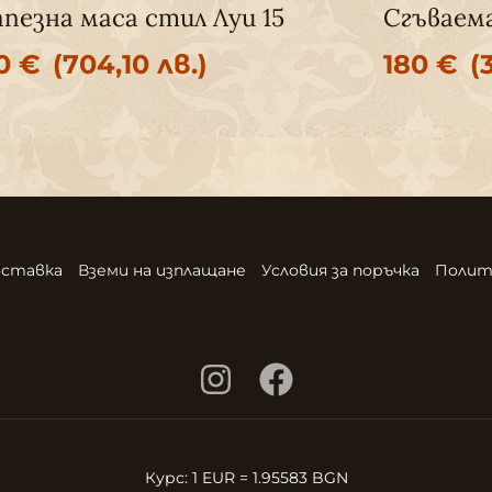
апезна маса стил Луи 15
Сгъваема
60
€
(704,10 лв.)
180
€
(
ставка
Вземи на изплащане
Условия за поръчка
Полит
Курс: 1 EUR = 1.95583 BGN