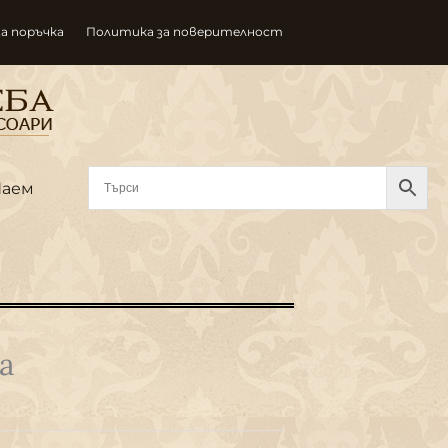
за поръчка
Политика за поверителност
Наем
а