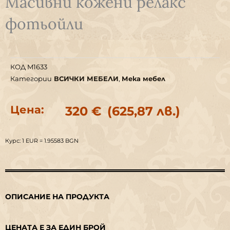
Масивни кожени релакс
фотьойли
КОД
M1633
Категории
ВСИЧКИ МЕБЕЛИ
,
Мека мебел
Цена:
320
€
(625,87 лв.)
Курс: 1 EUR = 1.95583 BGN
ОПИСАНИЕ НА ПРОДУКТА
ЦЕНАТА Е ЗА ЕДИН БРОЙ