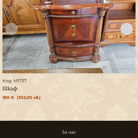
Код: M1737
Шкаф
180
€
(352,05 лв.)
За нас