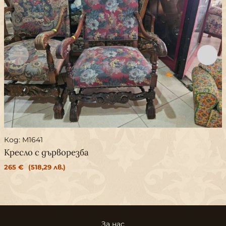
Код: M1641
Кресло с дърворезба
265
€
(518,29 лв.)
За нас