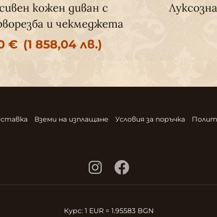
сивен кожен диван с
Луксозна
рворезба и чекмеджета
50
€
(1 858,04 лв.)
ставка
Вземи на изплащане
Условия за поръчка
Полит
Курс: 1 EUR = 1.95583 BGN