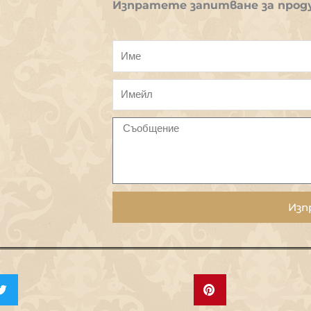
Изпратете запитване за прод
Изп