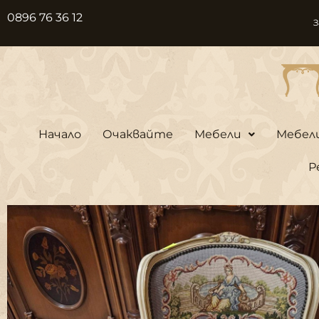
Skip
0896 76 36 12
З
to
content
Начало
Очаквайте
Мебели
Мебел
Р