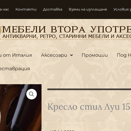
а нас
Контакти
Доставка
Вземи на изплащане
Условия 
и от Италия
Аксесоари
Промоции
Под 
еставрация
Кресло стил Луи 15