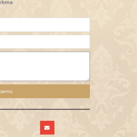
укта
рати