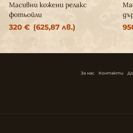
Масивни кожени релакс
Ма
фотьойли
дъ
320
€
(625,87 лв.)
9
За нас
Контакти
До