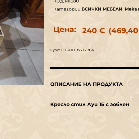
КОД
M1680
Категории
ВСИЧКИ МЕБЕЛИ
,
Мека 
Цена:
240
€
(469,40
Курс: 1 EUR = 1.95583 BGN
ОПИСАНИЕ НА ПРОДУКТА
Кресло стил Луи 15 с гоблен